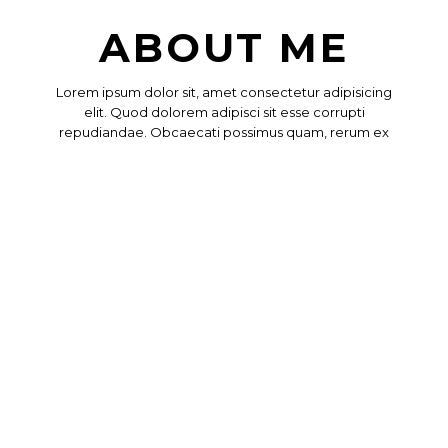
ABOUT ME
Lorem ipsum dolor sit, amet consectetur adipisicing
elit. Quod dolorem adipisci sit esse corrupti
repudiandae. Obcaecati possimus quam, rerum ex
incidunt quas placeat id, esse amet, atque nihil nobis
necessitatibus?
DOWNLOAD RESUME